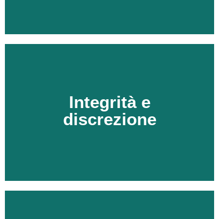
eventuali conseguenze negative del caso.
Integrità e
trasparente riguardo alle possibilità di successo e alle
deontologici. Manteniamo un atteggiamento onesto e
discrezione
nostri clienti, il rispetto dell’etica, delle regole e dei codici
E' imprescindibile per qualsiasi richiesta da parte dei