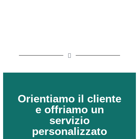
Orientiamo il cliente
e offriamo un
l’ascolto attento di tutte le esigenze.
servizio
Il primo passo nel rapporto con i nostri clienti inizia con
personalizzato